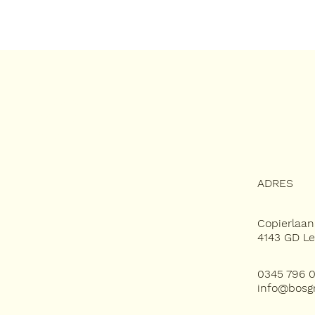
DIENSTEN
PROJECTEN
OVER ONS
VACATURES
ADRES
Copierlaan
4143 GD L
0345 796 
info@bosgr