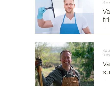
16 m
Va
fr
📍 Locatie: Regio Gelderland ⏰ Ur
doe
Marti
16 m
Va
st
📍 
Wat