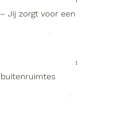
Jij zorgt voor een
t buitenruimtes
enstverband: Parttime/Fulltime 🔍