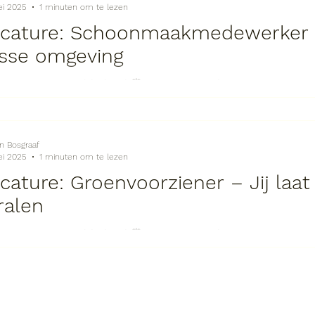
ei 2025
1 minuten om te lezen
cature: Schoonmaakmedewerker – 
isse omgeving
en per week: 16–32 uur 💼 Dienstverband: Parttime 🔍 Wat ga je
n? Als Schoonmaakmedewerker zorg je...
jn Bosgraaf
ei 2025
1 minuten om te lezen
cature: Groenvoorziener – Jij laa
ralen
Locatie: Regio Gelderland ⏰ Uren per week: 24–40 uur 💼 Di
 ga je doen? Als Groenvoorziener ben je...